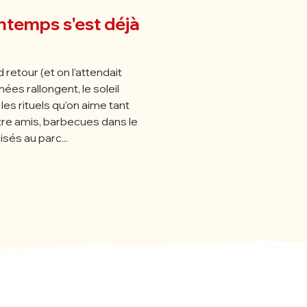
intemps s'est déjà
 retour (et on l’attendait
ées rallongent, le soleil
les rituels qu’on aime tant
tre amis, barbecues dans le
sés au parc...